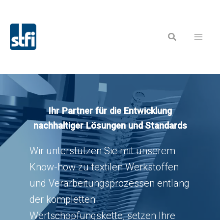
Zum
Inhalt
Suchen
springen
Ihr Partner für die Entwicklung
nachhaltiger Lösungen und
Standards
Wir unterstützen Sie mit unserem
Know-how zu textilen Werkstoffen
und Verarbeitungsprozessen entlang
der kompletten
Wertschöpfungskette, setzen Ihre