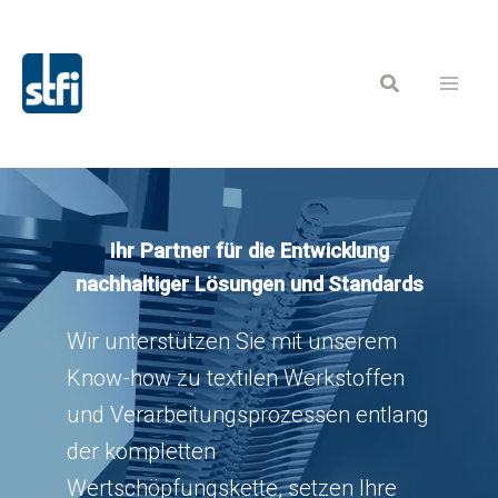
Zum
Inhalt
Suchen
springen
Ihr Partner für die Entwicklung
nachhaltiger Lösungen und
Standards
Wir unterstützen Sie mit unserem
Know-how zu textilen Werkstoffen
und Verarbeitungsprozessen entlang
der kompletten
Wertschöpfungskette, setzen Ihre