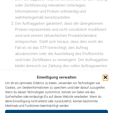
oder Zertifizierung relevanten Unterlagen,
Informationen und Proben vollständig und
wahrheitsgemäß bereitzustellen.
Der Auftraggeber garantiert, dass die übergebenen
Proben repräsentativ und nicht vorsätzlich modifiziert
sind und seinem tatsächlichen Produktstandard
entsprechen. Stellt sich heraus, dass dies nicht der
Fall ist, ist das STFI berechtigt, den Auftrag
abzubrechen oder die Ausstellung des Prüfberichts
und/oder Zertifikates zu verweigern. Der Auftraggeber
bleibt dennoch zur Zahlung des vollen Auftragswertes
verpflichtet.
Einwilligung verwalten
Der Auftraggeber trägt die Kosten für Anlieferung und
Um dir ein optimales Erlebnis zu bieten, verwenden wir Technologien wie
Abtransport der Proben. Das STFI bewahrt Proben nur
Cookies, um Geräteinformationen zu speichern und/oder darauf zuzugreifen.
so lange auf, wie es aus Nachweisgründen bzw.
Wenn du diesen Technologien zustimmst, können wir Daten wie das
entsprechend gesetzlicher Festlegungen erforderlich
Surfverhalten oder eindeutige IDs auf dieser Website verarbeiten. Wenn du
deine Einwillligung nicht erteilst oder zurückziehst, können bestimmte
ist. Nach Ablauf dieser Frist hat der Auftraggeber die
Merkmale und Funktionen beeinträchtigt werden.
Abholung zu veranlassen, die entstehenden