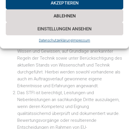
Entsorgungskosten oder gegebenenfalls eine
AKZEPTIEREN
angemessene Lagergebühr zu übernehmen. Für
Schäden an den Proben während der Lagerung haftet
ABLEHNEN
das STFI nicht.
EINSTELLUNGEN ANSEHEN
§5 Durchführung & Bewertung
Datenschutzerklärung
Impressum
Die Prüfungen und Bewertungen werden nach bestem
Wissen und Gewissen, auf Grundlage anerkannter
Regeln der Technik sowie unter Berücksichtigung des
aktuellen Stands von Wissenschaft und Technik
durchgeführt. Hierbei werden sowohl vorhandene als
auch im Auftragsverlauf gewonnene eigene
Erkenntnisse und Erfahrungen angewandt.
Das STFI ist berechtigt, Leistungen und
Nebenleistungen an sachkundige Dritte auszulagern,
wenn deren Kompetenz und Eignung
qualitätssichernd überprüft und dokumentiert wurde.
Bewertungsvorgänge oder resultierende
Entscheidungen im Rahmen von EU-