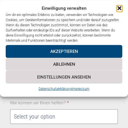
Sächsisches Textilforschungsinstitut e.V. (STFI)
Einwilligung verwalten
Um dir ein optimales Erlebnis zu bieten, verwenden wir Technologien wie
Postfach 1325
Cookies, um Geräteinformationen zu speichern und/oder darauf zuzugreifen.
09072 Chemnitz
Wenn du diesen Technologien zustimmst, können wir Daten wie das
Surfverhalten oder eindeutige IDs auf dieser Website verarbeiten. Wenn du
deine Einwillligung nicht erteilst oder zurückziehst, können bestimmte
Merkmale und Funktionen beeinträchtigt werden.
AKZEPTIEREN
ABLEHNEN
Kontaktformular
EINSTELLUNGEN ANSEHEN
Schreiben Sie uns Ihr Anliegen
Datenschutzerklärung
Impressum
Wie können wir Ihnen helfen?