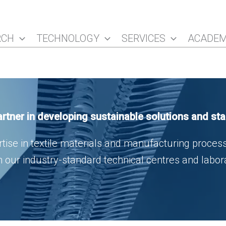
RCH
TECHNOLOGY
SERVICES
ACADE
artner in developing sustainable solutions and
st
tise in textile materials and manufacturing process
 in our industry-standard technical centres and labo