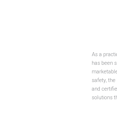
As a practi
has been s
marketable 
safety, the
and certifi
solutions 