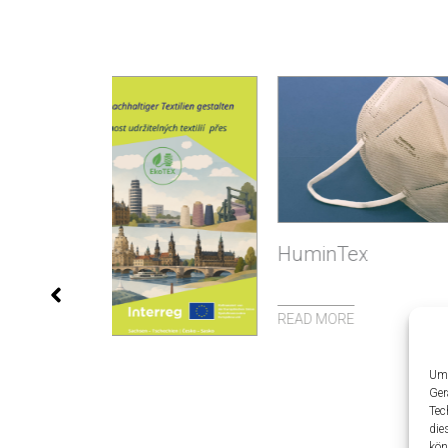
SefiP
HuminTex
READ 
READ MORE
Um 
Ger
Tec
die
kön