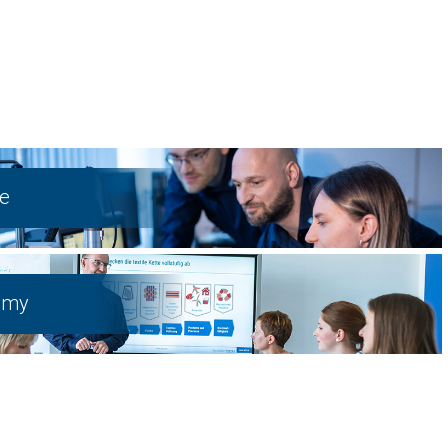
ce
emy