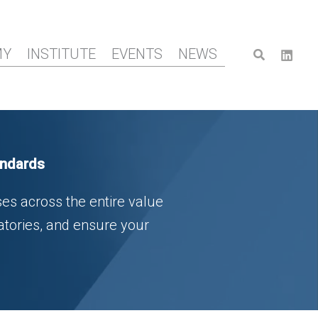
Search
MY
INSTITUTE
EVENTS
NEWS
andards
es across the entire value
ratories, and ensure your