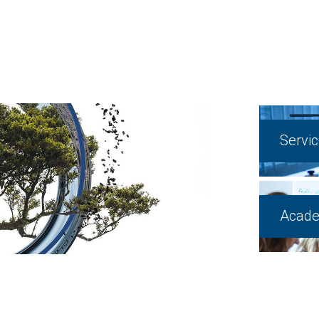
Servi
Acad