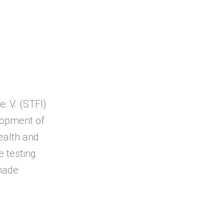
e. V. (STFI)
lopment of
health and
e testing
-made