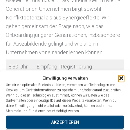
Akademiefrühstück ein. Das Miteinander im Mehr-
Generationen-Unternehmen birgt sowohl
Konfliktpotenzial als aus Synergieeffekte. Wir
gehen gemeinsam der Frage nach, wie das
Onboarding jüngerer Generationen, insbesondere
für Auszubildende gelingt und wie alle im
Unternehmen voneinander lernen können.
8:30 Uhr
Empfang | Registrierung
Einwilligung verwalten
9:00 Uhr
Begrüßung
Um dir ein optimales Erlebnis zu bieten, verwenden wir Technologien wie
Dr. Heike Illing-Günther, STFI
Cookies, um Geräteinformationen zu speichern und/oder darauf zuzugreifen.
Wenn du diesen Technologien zustimmst, können wir Daten wie das
Surfverhalten oder eindeutige IDs auf dieser Website verarbeiten. Wenn du
Impulsvortrag: Generationen im Wandel
deine Einwillligung nicht erteilst oder zurückziehst, können bestimmte
Merkmale und Funktionen beeinträchtigt werden.
Denise Braun, STFI
AKZEPTIEREN
Best Practices: Gelebte Praxis