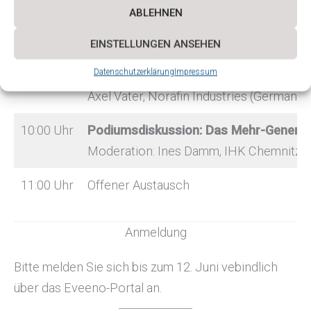
IHK-Azubi-Botschafter
ABLEHNEN
Silvia Reichenbach, IHK Chemnitz, Reg
EINSTELLUNGEN ANSEHEN
Datenschutzerklärung
Impressum
Bericht Azubicamp
Axel Vater, Norafin Industries (German
10:00 Uhr
Podiumsdiskussion: Das Mehr-Generat
Moderation: Ines Damm, IHK Chemnitz,
11:00 Uhr
Offener Austausch
Anmeldung
Bitte melden Sie sich bis zum 12. Juni vebindlich
über das Eveeno-Portal an.