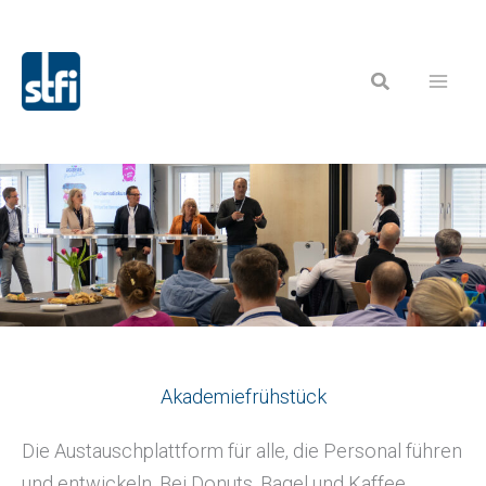
Zum
Inhalt
Suchen
springen
Akademiefrühstück
Die Austauschplattform für alle, die Personal führen
und entwickeln. Bei Donuts, Bagel und Kaffee