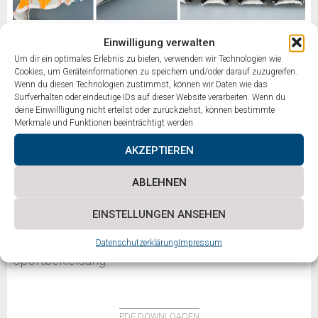
Einwilligung verwalten
Um dir ein optimales Erlebnis zu bieten, verwenden wir Technologien wie
Cookies, um Geräteinformationen zu speichern und/oder darauf zuzugreifen.
Wenn du diesen Technologien zustimmst, können wir Daten wie das
Ergebnis: Beide Ansätze bieten funktionalen Schutz,
Surfverhalten oder eindeutige IDs auf dieser Website verarbeiten. Wenn du
doch bleiben Herausforderungen bei
deine Einwillligung nicht erteilst oder zurückziehst, können bestimmte
Merkmale und Funktionen beeinträchtigt werden.
Langzeitstabilität, Tragekomfort und seitlicher
AKZEPTIEREN
Stoßabsorption. Weitere Tests sind nötig, um die
Leistung gegenüber klassischen Knieschonern zu
ABLEHNEN
bewerten. Die Lösungen zeigen jedoch hohes
EINSTELLUNGEN ANSEHEN
Potenzial für flexible, nachhaltige
Schutzanwendungen in Arbeits- und
Datenschutzerklärung
Impressum
Sportbekleidung.
PDF DOWNLOADEN