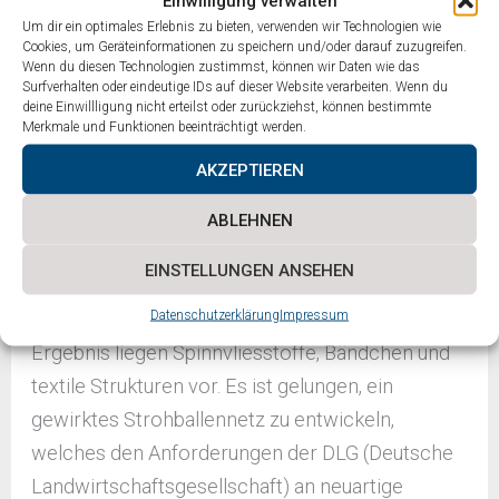
Einwilligung verwalten
untersucht, beginnend vom Ausgangsmaterial
Um dir ein optimales Erlebnis zu bieten, verwenden wir Technologien wie
Cookies, um Geräteinformationen zu speichern und/oder darauf zuzugreifen.
über den Herstellungsprozess bis hin zur
Wenn du diesen Technologien zustimmst, können wir Daten wie das
industriellen Anwendung. Ziel war es, das
Surfverhalten oder eindeutige IDs auf dieser Website verarbeiten. Wenn du
deine Einwillligung nicht erteilst oder zurückziehst, können bestimmte
Potenzial von PBS als umweltfreundliche
Merkmale und Funktionen beeinträchtigt werden.
Alternative zu Polyethylen zu bewerten und
AKZEPTIEREN
technologische Grundlagen für neue nachhaltige
Wertschöpfungsketten zu schaffen. Das STFI als
ABLEHNEN
Bündnispartner konnte am Beispiel eines Netzes
EINSTELLUNGEN ANSEHEN
für Strohballen zeigen, dass der Biokunststoff
Datenschutzerklärung
Impressum
PBS zur textilen Verarbeitung geeignet ist. Im
Ergebnis liegen Spinnvliesstoffe, Bändchen und
textile Strukturen vor. Es ist gelungen, ein
gewirktes Strohballennetz zu entwickeln,
welches den Anforderungen der DLG (Deutsche
Landwirtschaftsgesellschaft) an neuartige