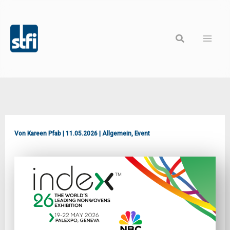
Zum
Inhalt
Suchen
springen
Von
Kareen Pfab
|
11.05.2026
|
Allgemein
,
Event