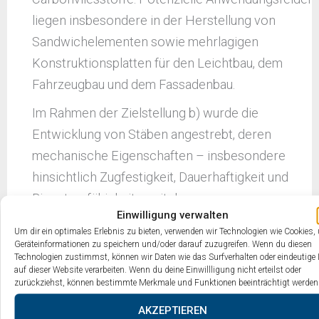
liegen insbesondere in der Herstellung von
Sandwichelementen sowie mehrlagigen
Konstruktionsplatten für den Leichtbau, dem
Fahrzeugbau und dem Fassadenbau.
Im Rahmen der Zielstellung b) wurde die
Entwicklung von Stäben angestrebt, deren
mechanische Eigenschaften – insbesondere
hinsichtlich Zugfestigkeit, Dauerhaftigkeit und
Biegetragfähigkeit – mit denen
Einwilligung verwalten
primärfaserbasierter Carbonstäbe vergleichbar
Um dir ein optimales Erlebnis zu bieten, verwenden wir Technologien wie Cookies,
sind. Die prototypische Herstellung
Geräteinformationen zu speichern und/oder darauf zuzugreifen. Wenn du diesen
Technologien zustimmst, können wir Daten wie das Surfverhalten oder eindeutige 
epoxidharzgebundener Bewehrungsstäbe aus rCF-
auf dieser Website verarbeiten. Wenn du deine Einwillligung nicht erteilst oder
Material konnte umgesetzt werden. Zur
zurückziehst, können bestimmte Merkmale und Funktionen beeinträchtigt werden
Stabfertigung wurden gebündelte Faserbänder aus
AKZEPTIEREN