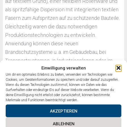
auf textilem Grund), einer flexiblen Rollenware und
als spritzfähige Dispersion mit integrierten textilen
Fasern zum Aufspritzen auf zu schützende Bauteile.
Gleichzeitig waren die dazu notwendigen
Produktionstechnologien zu entwickeln.
Anwendung können diese neuen
Brandschutzsysteme u. a. im Gebäudebau, bei
Transportsystemen, in Industrieanlagen oder im
Einwilligung verwalten
Rohrleitungsbau finden. Für viele Anwendungen
Um dir ein optimales Erlebnis zu bieten, verwenden wir Technologien wie
sind die entwickelten Muster durch ihre
Cookies, um Geräteinformationen zu speichern und/oder darauf zuzugreifen.
Wenn du diesen Technologien zustimmst, können wir Daten wie das
Kombination eines guten Brandschutzes mit
Surfverhalten oder eindeutige IDs auf dieser Website verarbeiten. Wenn du
formflexiblem und robustem Aufbau vorteilhaft.
deine Einwillligung nicht erteilst oder zurückziehst, können bestimmte
Merkmale und Funktionen beeinträchtigt werden.
PDF DOWNLOADEN
AKZEPTIEREN
ABLEHNEN